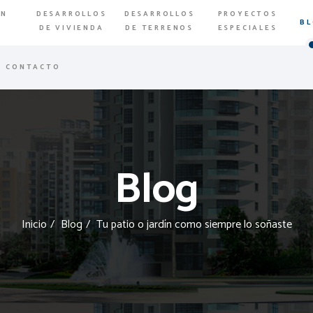
EN
DESARROLLOS
DESARROLLOS
PROYECTOS
B
A
DE VIVIENDA
DE TERRENOS
ESPECIALES
CONTACTO
Blog
Inicio
Blog
Tu patio o jardín como siempre lo soñaste